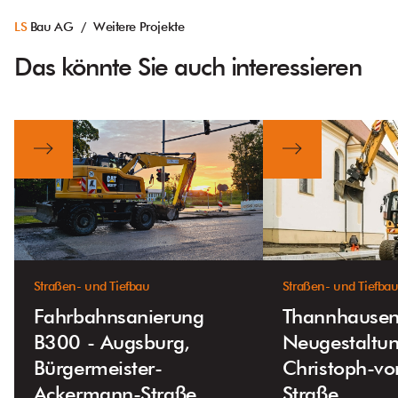
LS
Bau AG / Weitere Projekte
Das könnte Sie auch interessieren
Straßen- und Tiefbau
Straßen- und Tiefba
Fahrbahnsanierung
Thannhause
B300 - Augsburg,
Neugestaltu
Bürgermeister-
Christoph-v
Ackermann-Straße
Straße